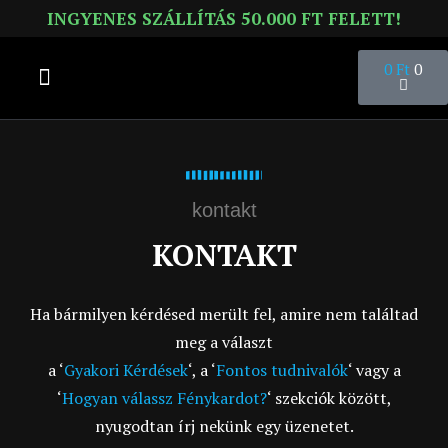
INGYENES SZÁLLÍTÁS 50.000 FT FELETT!
0
Ft
0
HASZNÁLATI ÚTMUTATÓ
kontakt
KONTAKT
Ha bármilyen kérdésed merült fel, amire nem találtad
meg a választ
a ‘
Gyakori Kérdések
‘, a ‘
Fontos tudnivalók
‘ vagy a
‘
Hogyan válassz Fénykardot?
‘ szekciók között,
nyugodtan írj nekünk egy üzenetet.