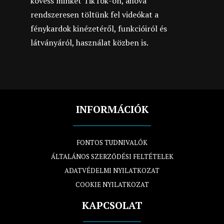
kövess minket TikTok-on, ahova
rendszeresen töltünk fel videókat a
fénykardok kinézetéről, funkcióiról és
látványáról, használat közben is.
INFORMÁCIÓK
FONTOS TUDNIVALÓK
ÁLTALÁNOS SZERZŐDÉSI FELTÉTELEK
ADATVÉDELMI NYILATKOZAT
COOKIE NYILATKOZAT
KAPCSOLAT