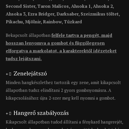
Second Sister, Taron Malicos, Ahsoka 1, Ahsoka 2,
Ahsoka 3, Ezra Bridger, Darksaber, Szeizmikus töltet,
Pikachu, Mjölnir, Rainbow, Tűzkard
Bekapcsolt állapotban
felfele tartva a pengét, majd
hosszan lenyomva a gombot és függőlegesen
elforgatva a markolatot, a karakterektől idézeteket
tudsz lejátszani.
Zenelejátszó
Minden hangkészlethez tartozik egy zene, amit kikapcsolt
állapotban tudsz elindítani 2 gyors gombnyomásra. A
kikapcsolásához újra 2-szer meg kell nyomni a gombot.
Hangerő szabályozás
Kikapcsolt állapotban tudod állítani a fénykard hangerejét,