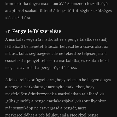
konnektorba dugva maximum 5V 1A kimeneti feszültségű
adapterrel szabad tölteni! A teljes töltöttséghez szükséges
idő kb. 3-4 óra.
Penge le/felszerelése
A markolat végén (a markolat és a penge találkozásánál)
láthatsz 3 bemenetet. Először helyezd be a csavarokat az
imbusz kulcs segítségével, de ne tekerd be teljesen, majd
csúsztasd a pengét teljesen a markolatba, és ezután húzd
meg a csavarokat a penge rögzítéséhez.
A felszereléskor ügyelj arra, hogy teljesen be legyen dugva
a penge a markolatba, amennyire csak lehet, hogy
megfelelően érintkezzenek a markolatban található kis
„tűk („pinek”) a penge csatlakozójával, viszont ilyenkor
már semmiképp ne csavargasd a pengét, mert
megkarcolódhat a pcb felület, ami a NeoPixel penge