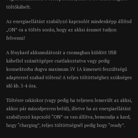
töltőkábelt.
Az energiaellátást szabályzó kapcsolót mindenképp állítsd
„ON”-ra a töltés során, hogy az akksi áramot tudjon
felvenni!
A fénykard akkumulátorát a csomagban küldött USB
kábellel számítógépre csatlakoztatva vagy pedig
konnektorba dugva maximum 5V 1A kimeneti feszültségű
adapterrel szabad tölteni! A teljes töltöttséghez szükséges
idő kb. 3-4 óra.
Töltésre rakáskor (vagy pedig ha teljesen lemerült az akksi,
akkor pár másodpercen belül), illetve ha az energiaellátást
szabályozó kapcsoló “ON”-ra van állítva, bemondja a kard,
hogy “charging”, teljes töltöttségnél pedig hogy “ready”.