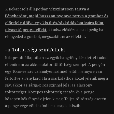
3. Bekapcsolt állapotban
vízszintesen tartva a
Fénykardot, majd hosszan nyomva tartva a gombot és
előrefelé döfve egy kis ütés/rázkódás hatására falat
olvasztó penge effekt
et tudsz előidézni, majd pedig ha
elengeded a gombot, megszakítani az effektet.
Töltöttségi szint/effekt
Kikapcsolt állapotban az egyik hang/fény készlettel tudod
ellenőrizni az akkumulátor töltöttségi szintjét. A pengén
egy 10cm-es sáv valamilyen színnel jelöli mennyire van
feltöltve a Fénykard. Ha a markolathoz közel jelenik meg a
sáv, akkor az sárga/piros színnel jelzi az alacsony
töltöttséget. Közepes töltöttség esetén kb a penge
közepén kék fénysáv jelenik meg. Teljes töltöttség esetén
a penge vége zöld színű lesz, majd elalszik.