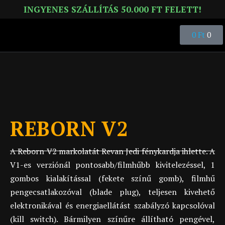
INGYENES SZÁLLÍTÁS 50.000 FT FELETT!
0
Ft
0
HASZNÁLATI ÚTMUTATÓ
REBORN V2
A Reborn V2 markolatát Revan Jedi fénykardja ihlette. A
V1-es verziónál pontosabb/filmhűbb kivitelezéssel, 1
gombos kialakítással (fekete színű gomb), filmhű
pengecsatlakozóval (blade plug), teljesen kivehető
elektronikával és energiaellátást szabályzó kapcsolóval
(kill switch). Bármilyen színűre állítható pengével,