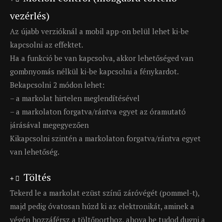
vezérlés)
Az újabb verzióknál a mobil app-on belül lehet ki-be
kapcsolni az effektet.
Ha a funkció be van kapcsolva, akkor lehetőséged van
gombnyomás nélkül ki-be kapcsolni a fénykardot.
Bekapcsolni 2 módon lehet:
– a markolat hirtelen meglendítésével
– a markolaton forgatva/rántva egyet az óramutató
járásával megegyezően
Kikapcsolni szintén a markolaton forgatva/rántva egyet
van lehetőség.
Töltés
Tekerd le a markolat ezüst színű záróvégét (pommel-t),
majd pedig óvatosan húzd ki az elektronikát, aminek a
végén hozzáférsz a töltőporthoz, ahova be tudod dugni a