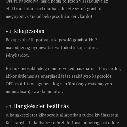
ON-ra kapcsolva, majd pedig teljesen visszadugva az
elektronikát a markolatba, a fekete színű gombot
megnyomva tudod bekapcsolni a Fénykardot.
Kikapcsolás
Bekapcsolt állapotban a kapcsoló gombot kb. 3
másodpercig nyomva tartva tudod kikapcsolni a
Fénykardot.
Ha huzamosabb ideig nem tervezed használni a fénykardot,
akkor érdemes az energiaellátást szabályzó kapcsolót
OFF-ra állítani, így nem fog merülni (vagy csak nagyon
minimálisan) az akkumulátor.
Hangkészlet beállítás
A hangkészletet kikapcsolt állapotban tudod kiválasztani.
Két irányba haladhatsz: előrefelé 1 másodpercig, hátrafelé