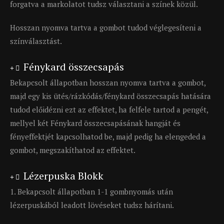
forgatva a markolatot tudsz választani a színek közül.
Hosszan nyomva tartva a gombot tudod véglegesíteni a
színválasztást.
Fénykard összecsapás
Bekapcsolt állapotban hosszan nyomva tartva a gombot,
majd egy kis ütés/rázkódás/fénykard összecsapás hatására
tudod előidézni ezt az effektet, ha felfele tartod a pengét,
mellyel két Fénykard összecsapásának hangját és
fényeffektjét kapcsolhatod be, majd pedig ha elengeded a
gombot, megszakíthatod az effektet.
Lézerpuska Blokk
1. Bekapcsolt állapotban 1-1 gombnyomás után
lézerpuskából leadott lövéseket tudsz hárítani.