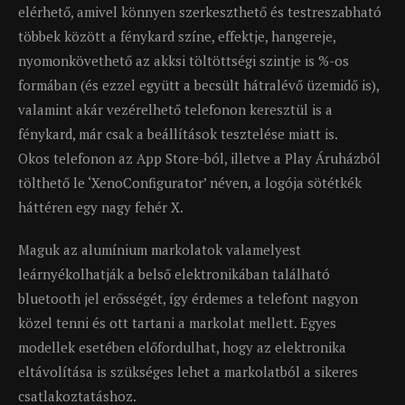
elérhető, amivel könnyen szerkeszthető és testreszabható
többek között a fénykard színe, effektje, hangereje,
nyomonkövethető az akksi töltöttségi szintje is %-os
formában (és ezzel együtt a becsült hátralévő üzemidő is),
valamint akár vezérelhető telefonon keresztül is a
fénykard, már csak a beállítások tesztelése miatt is.
Okos telefonon az App Store-ból, illetve a Play Áruházból
tölthető le ‘XenoConfigurator’ néven, a logója sötétkék
háttéren egy nagy fehér X.
Maguk az alumínium markolatok valamelyest
leárnyékolhatják a belső elektronikában található
bluetooth jel erősségét, így érdemes a telefont nagyon
közel tenni és ott tartani a markolat mellett. Egyes
modellek esetében előfordulhat, hogy az elektronika
eltávolítása is szükséges lehet a markolatból a sikeres
csatlakoztatáshoz.