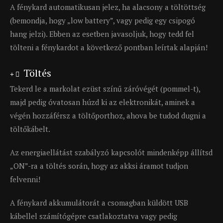
A fénykard automatikusan jelez, ha alacsony a töltöttség
(bemondja, hogy „low battery”, vagy pedig egy csipogó
hang jelzi). Ebben az esetben javasoljuk, hogy tedd fel
tölteni a fénykardot a következő pontban leírtak alapján!
Töltés
Tekerd le a markolat ezüst színű záróvégét (pommel-t),
majd pedig óvatosan húzd ki az elektronikát, aminek a
végén hozzáférsz a töltőporthoz, ahova be tudod dugni a
töltőkábelt.
Az energiaellátást szabályzó kapcsolót mindenképp állítsd
„ON”-ra a töltés során, hogy az akksi áramot tudjon
felvenni!
A fénykard akkumulátorát a csomagban küldött USB
kábellel számítógépre csatlakoztatva vagy pedig