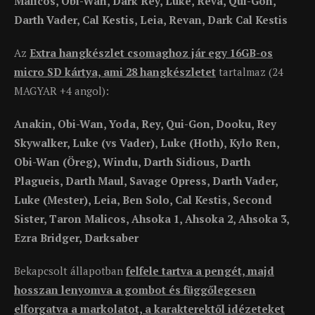
Malicos, Obi-Wan, Dark Rey, Luke, Reva, Qui-Gon,
Darth Vader, Cal Kestis, Leia, Revan, Dark Cal Kestis
Az
Extra hangkészlet csomaghoz jár egy 16GB-os
micro SD kártya, ami 28 hangkészletet
tartalmaz (24
MAGYAR +4 angol):
Anakin, Obi-Wan, Yoda, Rey, Qui-Gon, Dooku, Rey
Skywalker, Luke (vs Vader), Luke (Hoth), Kylo Ren,
Obi-Wan (Öreg), Windu, Darth Sidious, Darth
Plagueis, Darth Maul, Savage Opress, Darth Vader,
Luke (Mester), Leia, Ben Solo, Cal Kestis, Second
Sister, Taron Malicos, Ahsoka 1, Ahsoka 2, Ahsoka 3,
Ezra Bridger, Darksaber
Bekapcsolt állapotban
felfele tartva a pengét, majd
hosszan lenyomva a gombot és függőlegesen
elforgatva a markolatot, a karakterektől idézeteket