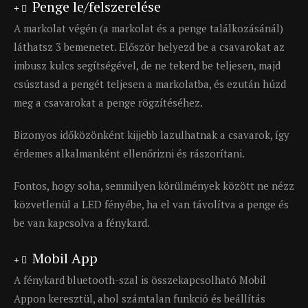
Penge le/felszerelése
A markolat végén (a markolat és a penge találkozásánál)
láthatsz 3 bemenetet. Először helyezd be a csavarokat az
imbusz kulcs segítségével, de ne tekerd be teljesen, majd
csúsztasd a pengét teljesen a markolatba, és ezután húzd
meg a csavarokat a penge rögzítéséhez.
Bizonyos időközönként kijjebb lazulhatnak a csavarok, így
érdemes alkalmanként ellenőrizni és rászorítani.
Fontos, hogy soha, semmilyen körülmények között ne nézz
közvetlenül a LED fényébe, ha el van távolítva a penge és
be van kapcsolva a fénykard.
Mobil App
A fénykard bluetooth-szal is összekapcsolható Mobil
Appon keresztül, ahol számtalan funkció és beállítás