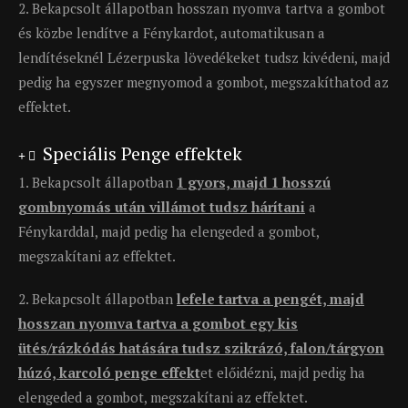
2. Bekapcsolt állapotban hosszan nyomva tartva a gombot
és közbe lendítve a Fénykardot, automatikusan a
lendítéseknél Lézerpuska lövedékeket tudsz kivédeni, majd
pedig ha egyszer megnyomod a gombot, megszakíthatod az
effektet.
Speciális Penge effektek
1. Bekapcsolt állapotban
1 gyors, majd 1 hosszú
gombnyomás után villámot tudsz hárítani
a
Fénykarddal, majd pedig ha elengeded a gombot,
megszakítani az effektet.
2. Bekapcsolt állapotban
lefele tartva a pengét, majd
hosszan nyomva tartva a gombot egy kis
ütés/rázkódás hatására tudsz szikrázó, falon/tárgyon
húzó, karcoló penge effekt
et előidézni, majd pedig ha
elengeded a gombot, megszakítani az effektet.