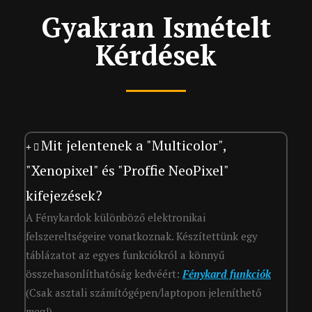
Gyakran Ismételt
Kérdések
Mit jelentenek a "Multicolor",
"Xenopixel" és "Proffie NeoPixel"
kifejezések?
A Fénykardok különböző elektronikai
felszereltségeire vonatkoznak. Készítettünk egy
táblázatot az egyes funkciókról a könnyű
összehasonlíthatóság kedvéért:
Fénykard funkciók
(Csak asztali számítógépen/laptopon jeleníthető
meg!)