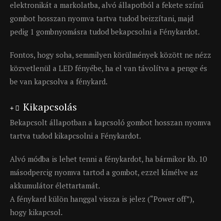
elektronikát a markolatba, alvó állapotból a fekete színű
gombot hosszan nyomva tartva tudod beizzítani, majd
pedig 1 gombnyomásra tudod bekapcsolni a Fénykardot.
Fontos, hogy soha, semmilyen körülmények között ne nézz
közvetlenül a LED fényébe, ha el van távolítva a penge és
be van kapcsolva a fénykard.
Kikapcsolás
Bekapcsolt állapotban a kapcsoló gombot hosszan nyomva
tartva tudod kikapcsolni a Fénykardot.
Alvó módba is lehet tenni a fénykardot, ha bármikor kb. 10
másodpercig nyomva tartod a gombot, ezzel kímélve az
akkumulátor élettartamát.
A fénykard külön hanggal vissza is jelez (“Power off”),
hogy kikapcsol.