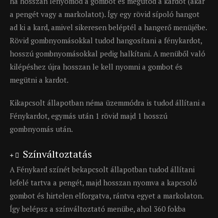
ha hosszan lenyomod a gombot és megütöd a kardot (akár
a pengét vagy a markolatot). Így egy rövid sípoló hangot
ad ki a kard, amivel sikeresen beléptél a hangerő menüjébe.
Rövid gombnyomásokkal tudod hangosítani a fénykardot,
hosszú gombnyomásokkal pedig halkítani. A menüből való
kilépéshez újra hosszan le kell nyomni a gombot és
megütni a kardot.
Kikapcsolt állapotban néma üzemmódra is tudod állítani a
Fénykardot, egymás után 1 rövid majd 1 hosszú
gombnyomás után.
Színváltoztatás
A Fénykard színét bekapcsolt állapotban tudod állítani
lefelé tartva a pengét, majd hosszan nyomva a kapcsoló
gombot és hirtelen elforgatva, rántva egyet a markolaton.
Így belépsz a színváltoztató menübe, ahol 360 fokba