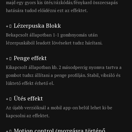
majd egy gyors kis ütés/rázkódás/fénykard összecsapás
hatására tudod előidézni ezt az effektet.
Lézerpuska Blokk
Bekapcsolt állapotban 1-1 gombnyomás után
lézerpuskából leadott lövéseket tudsz hárítani.
Penge effekt
Kikapcsolt állapotban kb. 2 másodpercig nyomva tartva a
gombot tudsz állítani a penge profilján. Stabil, vibráló és
lüktető effekt érhető el.
Ütés effekt
Az újabb verzióknál a mobil app-on belül lehet ki-be
kapcsolni az effektet.
Motion control (mozgásra történő